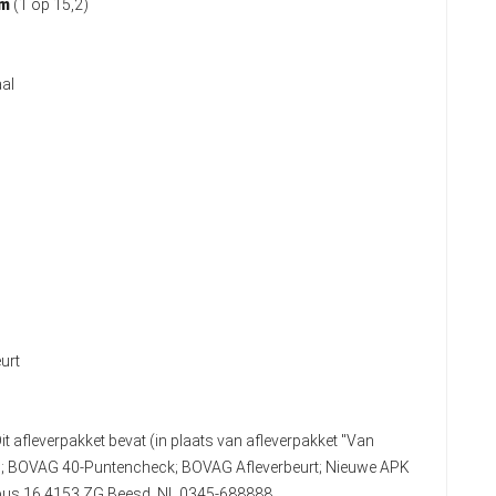
km
(1 op 15,2)
al
urt
it afleverpakket bevat (in plaats van afleverpakket "Van
n); BOVAG 40-Puntencheck; BOVAG Afleverbeurt; Nieuwe APK
stbus 16 4153 ZG Beesd, NL 0345-688888