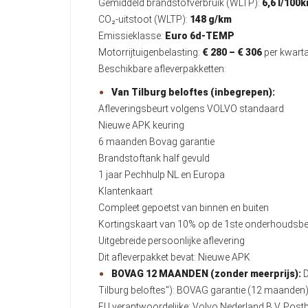
Gemiddeld brandstofverbruik (WLTP):
6,6 l/100
CO₂-uitstoot (WLTP):
148 g/km
Emissieklasse:
Euro 6d-TEMP
Motorrijtuigenbelasting:
€ 280 – € 306
per kwarta
Beschikbare afleverpakketten:
Van Tilburg beloftes (inbegrepen):
Afleveringsbeurt volgens VOLVO standaard
Nieuwe APK keuring
6 maanden Bovag garantie
Brandstoftank half gevuld
1 jaar Pechhulp NL en Europa
Klantenkaart
Compleet gepoetst van binnen en buiten
Kortingskaart van 10% op de 1ste onderhoudsbe
Uitgebreide persoonlijke aflevering
Dit afleverpakket bevat: Nieuwe APK
BOVAG 12 MAANDEN (zonder meerprijs):
D
Tilburg beloftes"): BOVAG garantie (12 maande
EU verantwoordelijke: Volvo Nederland B.V. Po