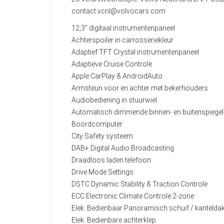
contact.vcnl@volvocars.com
12,3" digitaal instrumentenpaneel
Achterspoiler in carrosseriekleur
Adaptief TFT Crystal instrumentenpaneel
Adaptieve Cruise Controle
Apple CarPlay & AndroidAuto
Armsteun voor en achter met bekerhouders
Audiobediening in stuurwiel
Automatisch dimmende binnen- en buitenspiege
Boordcomputer
City Safety systeem
DAB+ Digital Audio Broadcasting
Draadloos laden telefoon
Drive Mode Settings
DSTC Dynamic Stability & Traction Controle
ECC Electronic Climate Controle 2-zone
Elek. Bedienbaar Panoramisch schuif / kantelda
Elek. Bedienbare achterklep