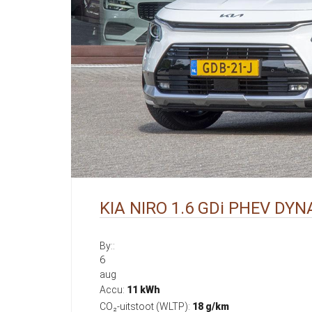
KIA NIRO 1.6 GDi PHEV DY
By::
6
aug
Accu:
11 kWh
CO₂-uitstoot (WLTP):
18 g/km