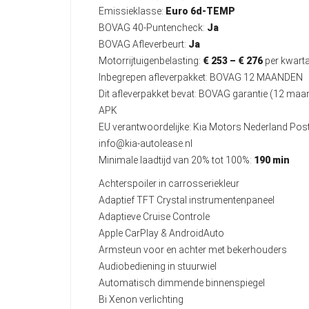
Emissieklasse:
Euro 6d-TEMP
BOVAG 40-Puntencheck:
Ja
BOVAG Afleverbeurt:
Ja
Motorrijtuigenbelasting:
€ 253 – € 276
per kwarta
Inbegrepen afleverpakket: BOVAG 12 MAANDEN
Dit afleverpakket bevat: BOVAG garantie (12 ma
APK
EU verantwoordelijke: Kia Motors Nederland Po
info@kia-autolease.nl
Minimale laadtijd van 20% tot 100%:
190 min
Achterspoiler in carrosseriekleur
Adaptief TFT Crystal instrumentenpaneel
Adaptieve Cruise Controle
Apple CarPlay & AndroidAuto
Armsteun voor en achter met bekerhouders
Audiobediening in stuurwiel
Automatisch dimmende binnenspiegel
Bi Xenon verlichting