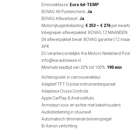
Emissieklasse:
Euro 6d-TEMP
BOVAG 40-Puntencheck:
Ja
BOVAG Afleverbeurt:
Ja
Motorrijtuigenbelasting:
€ 253 – € 276
per kwarta
Inbegrepen afleverpakket: BOVAG 12 MAANDEN
Dit afleverpakket bevat: BOVAG garantie (12 ma
APK
EU verantwoordelijke: Kia Motors Nederland Po
info@kia-autolease.nl
Minimale laadtijd van 20% tot 100%:
190 min
Achterspoiler in carrosseriekleur
Adaptief TFT Crystal instrumentenpaneel
Adaptieve Cruise Controle
Apple CarPlay & AndroidAuto
Armsteun voor en achter met bekerhouders
Audiobediening in stuurwiel
Automatisch dimmende binnenspiegel
Bi Xenon verlichting