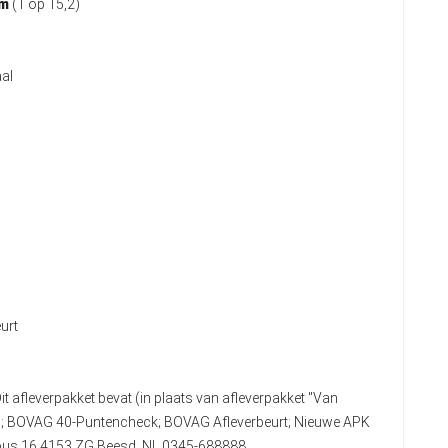
km
(1 op 15,2)
al
urt
it afleverpakket bevat (in plaats van afleverpakket "Van
n); BOVAG 40-Puntencheck; BOVAG Afleverbeurt; Nieuwe APK
stbus 16 4153 ZG Beesd, NL 0345-688888