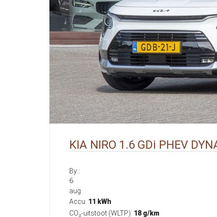
KIA NIRO 1.6 GDi PHEV DY
By::
6
aug
Accu:
11 kWh
CO₂-uitstoot (WLTP):
18 g/km