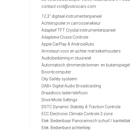
contact.vcnl@volvocars.com
12,3" digitaal instrumentenpaneel
Achterspoiler in carrosseriekleur
Adaptief TFT Crystal instrumentenpaneel
Adaptieve Cruise Controle
Apple CarPlay & AndroidAuto
Armsteun voor en achter met bekerhouders
Audiobediening in stuurwiel
Automatisch dimmende binnen- en buitenspiege
Boordcomputer
City Safety systeem
DAB+ Digital Audio Broadcasting
Draadloos laden telefoon
Drive Mode Settings
DSTC Dynamic Stability & Traction Controle
ECC Electronic Climate Controle 2-zone
Elek. Bedienbaar Panoramisch schuif / kantelda
Elek. Bedienbare achterklep