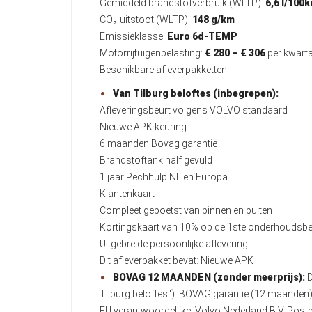
Gemiddeld brandstofverbruik (WLTP):
6,6 l/100
CO₂-uitstoot (WLTP):
148 g/km
Emissieklasse:
Euro 6d-TEMP
Motorrijtuigenbelasting:
€ 280 – € 306
per kwarta
Beschikbare afleverpakketten:
Van Tilburg beloftes (inbegrepen):
Afleveringsbeurt volgens VOLVO standaard
Nieuwe APK keuring
6 maanden Bovag garantie
Brandstoftank half gevuld
1 jaar Pechhulp NL en Europa
Klantenkaart
Compleet gepoetst van binnen en buiten
Kortingskaart van 10% op de 1ste onderhoudsbe
Uitgebreide persoonlijke aflevering
Dit afleverpakket bevat: Nieuwe APK
BOVAG 12 MAANDEN (zonder meerprijs):
D
Tilburg beloftes"): BOVAG garantie (12 maande
EU verantwoordelijke: Volvo Nederland B.V. Po