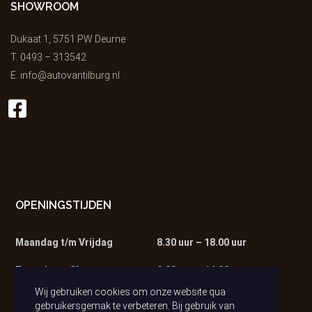
SHOWROOM
Dukaat 1, 5751 PW Deurne
T.
0493 – 313542
E.
info@autovantilburg.nl
OPENINGSTIJDEN
Maandag t/m Vrijdag
8.30 uur – 18.00 uur
Zaterdag – Showroom
9.00 uur – 14.00 uur
Wij gebruiken cookies om onze website qua
Zaterdag – Werkplaats
9.00 uur – 13.00 uur
gebruikersgemak te verbeteren. Bij gebruik van