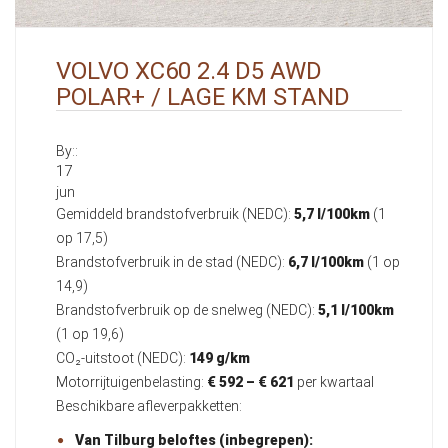
VOLVO XC60 2.4 D5 AWD
POLAR+ / LAGE KM STAND
By::
17
jun
Gemiddeld brandstofverbruik (NEDC):
5,7 l/100km
(1
op 17,5)
Brandstofverbruik in de stad (NEDC):
6,7 l/100km
(1 op
14,9)
Brandstofverbruik op de snelweg (NEDC):
5,1 l/100km
(1 op 19,6)
CO₂-uitstoot (NEDC):
149 g/km
Motorrijtuigenbelasting:
€ 592 – € 621
per kwartaal
Beschikbare afleverpakketten:
Van Tilburg beloftes (inbegrepen):