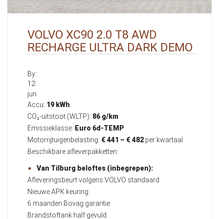
VOLVO XC90 2.0 T8 AWD
RECHARGE ULTRA DARK DEMO
By::
12
jun
Accu:
19 kWh
CO₂-uitstoot (WLTP):
86 g/km
Emissieklasse:
Euro 6d-TEMP
Motorrijtuigenbelasting:
€ 441 – € 482
per kwartaal
Beschikbare afleverpakketten:
Van Tilburg beloftes (inbegrepen):
Afleveringsbeurt volgens VOLVO standaard
Nieuwe APK keuring
6 maanden Bovag garantie
Brandstoftank half gevuld