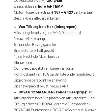
CO₂-uitstoot (WLTP):
207 g/km
Emissieklasse:
Euro 6d-TEMP
Motorrijtuigenbelasting:
€ 387 – € 423
per kwartaal
Beschikbare afleverpakketten:
Van Tilburg beloftes (inbegrepen):
Afleveringsbeurt volgens VOLVO standaard
Nieuwe APK keuring
6 maanden Bovag garantie
Brandstoftank half gevuld
1 jaar Pechhulp NL en Europa
Klantenkaart
Compleet gepoetst van binnen en buiten
Kortingskaart van 10% op de 1ste onderhoudsbeurt
Uitgebreide persoonlijke aflevering
Dit afleverpakket bevat: Nieuwe APK
BOVAG 12 MAANDEN (zonder meerprijs):
Dit
afleverpakket bevat (in plaats van afleverpakket "Van
Tilburg beloftes"): BOVAG garantie (12 maanden);
BOVAG 40-Puntencheck; BOVAG Afleverbeurt; Nieuwe