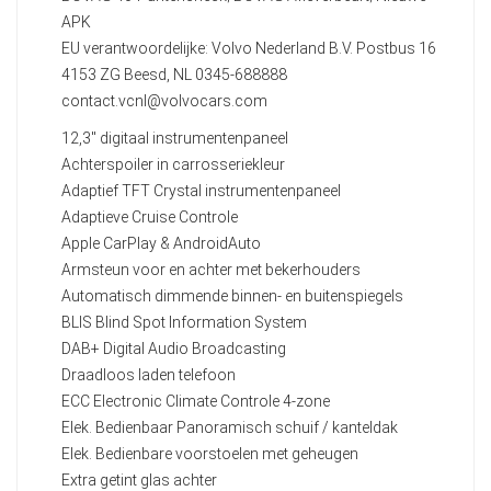
APK
EU verantwoordelijke: Volvo Nederland B.V. Postbus 16
4153 ZG Beesd, NL 0345-688888
contact.vcnl@volvocars.com
12,3" digitaal instrumentenpaneel
Achterspoiler in carrosseriekleur
Adaptief TFT Crystal instrumentenpaneel
Adaptieve Cruise Controle
Apple CarPlay & AndroidAuto
Armsteun voor en achter met bekerhouders
Automatisch dimmende binnen- en buitenspiegels
BLIS Blind Spot Information System
DAB+ Digital Audio Broadcasting
Draadloos laden telefoon
ECC Electronic Climate Controle 4-zone
Elek. Bedienbaar Panoramisch schuif / kanteldak
Elek. Bedienbare voorstoelen met geheugen
Extra getint glas achter