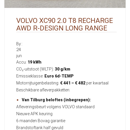
VOLVO XC90 2.0 T8 RECHARGE
AWD R-DESIGN LONG RANGE
By::
24
jun
Accu:
19 kWh
CO₂-uitstoot (WLTP):
30 g/km
Emissieklasse:
Euro 6d-TEMP
Motorrijtuigenbelasting:
€ 441 – € 482
per kwartaal
Beschikbare afleverpakketten:
Van Tilburg beloftes (inbegrepen):
Afleveringsbeurt volgens VOLVO standaard
Nieuwe APK keuring
6 maanden Bovag garantie
Brandstoftank half gevuld