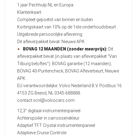
1 jaar Pechhulp NL en Europa
Klantenkaart
Compleet gepoetst van binnen en buiten
Kortingskaart van 10% op de 1ste onderhoudsbeurt
Uitgebreide persoonlijke aflevering
Dit afleverpakket bevat: Nieuwe APK
BOVAG 12 MAANDEN (zonder meerprijs):
Dit
afleverpakket bevat (in plaats van afleverpakket "Van
Tilburg beloftes"): BOVAG garantie (12 maanden);
BOVAG 40-Puntencheck; BOVAG Afleverbeurt; Nieuwe
APK
EU verantwoordelijke: Volvo Nederland B.V. Postbus 16
4153 ZG Beesd, NL 0345-688888
contact.vcnl@volvocars.com
12,3" digitaal instrumentenpaneel
Achterspoiler in carrosseriekleur
Adaptief TFT Crystal instrumentenpaneel
Adaptieve Cruise Controle