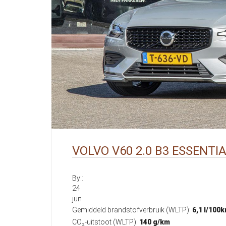
VOLVO V60 2.0 B3 ESSENTIA
By::
24
jun
Gemiddeld brandstofverbruik (WLTP):
6,1 l/100
CO₂-uitstoot (WLTP):
140 g/km