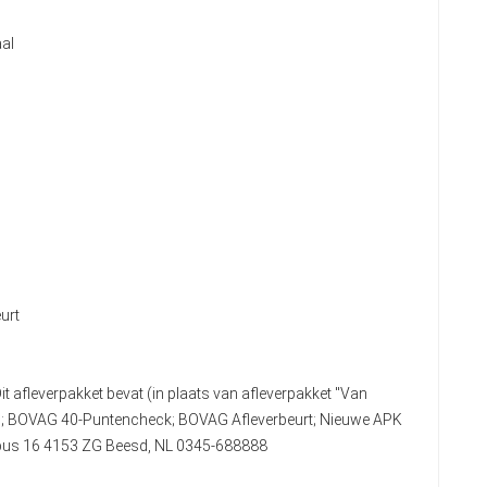
al
urt
it afleverpakket bevat (in plaats van afleverpakket "Van
n); BOVAG 40-Puntencheck; BOVAG Afleverbeurt; Nieuwe APK
stbus 16 4153 ZG Beesd, NL 0345-688888