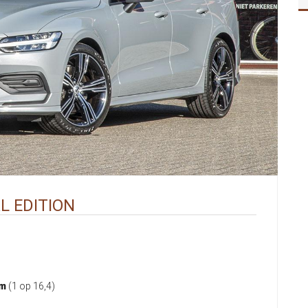
L EDITION
km
(1 op 16,4)