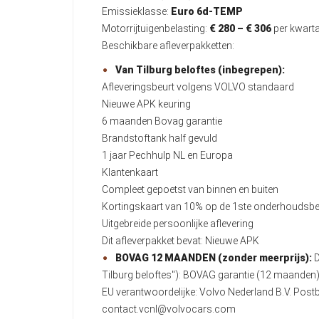
Emissieklasse:
Euro 6d-TEMP
Motorrijtuigenbelasting:
€ 280 – € 306
per kwarta
Beschikbare afleverpakketten:
Van Tilburg beloftes (inbegrepen):
Afleveringsbeurt volgens VOLVO standaard
Nieuwe APK keuring
6 maanden Bovag garantie
Brandstoftank half gevuld
1 jaar Pechhulp NL en Europa
Klantenkaart
Compleet gepoetst van binnen en buiten
Kortingskaart van 10% op de 1ste onderhoudsbe
Uitgebreide persoonlijke aflevering
Dit afleverpakket bevat: Nieuwe APK
BOVAG 12 MAANDEN (zonder meerprijs):
D
Tilburg beloftes"): BOVAG garantie (12 maande
EU verantwoordelijke: Volvo Nederland B.V. Po
contact.vcnl@volvocars.com