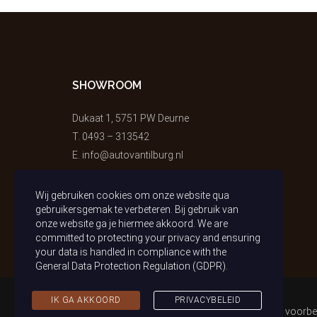
SHOWROOM
Dukaat 1, 5751 PW Deurne
T.
0493 – 313542
E.
info@autovantilburg.nl
Wij gebruiken cookies om onze website qua
gebruikersgemak te verbeteren. Bij gebruik van
onze website ga je hiermee akkoord. We are
committed to protecting your privacy and ensuring
your data is handled in compliance with the
General Data Protection Regulation (GDPR)
.
IK GA AKKOORD
PRIVACYBELEID
Copyright © 2021 Auto van Tilburg | Alle rechten voorb